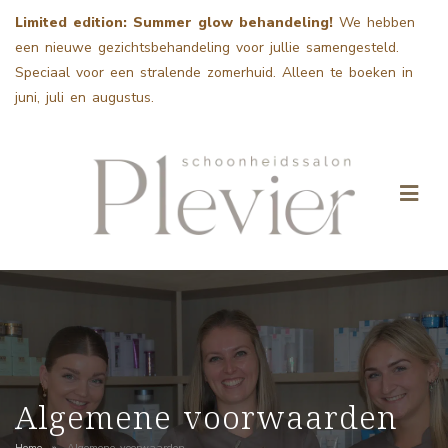
Limited edition: Summer glow behandeling!
We hebben
een nieuwe gezichtsbehandeling voor jullie samengesteld.
Speciaal voor een stralende zomerhuid. Alleen te boeken in
juni, juli en augustus.
Algemene voorwaarden
Home
»
Algemene voorwaarden