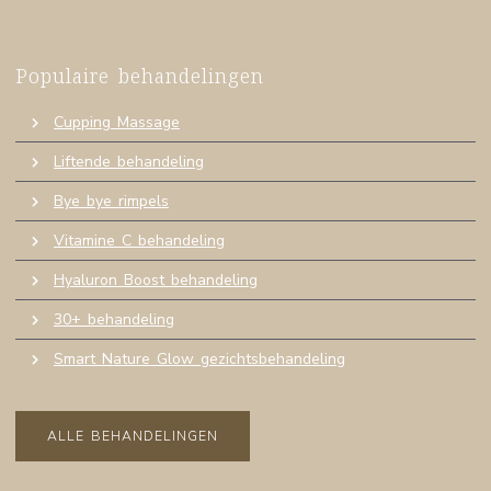
Populaire behandelingen
Cupping Massage
Liftende behandeling
Bye bye rimpels
Vitamine C behandeling
Hyaluron Boost behandeling
30+ behandeling
Smart Nature Glow gezichtsbehandeling
ALLE BEHANDELINGEN